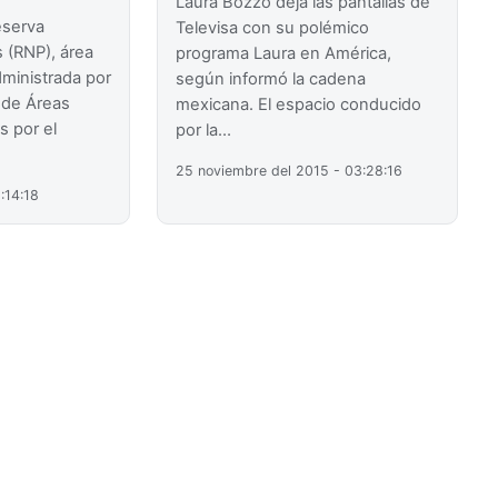
Laura Bozzo deja las pantallas de
eserva
Televisa con su polémico
 (RNP), área
programa Laura en América,
dministrada por
según informó la cadena
l de Áreas
mexicana. El espacio conducido
s por el
por la…
25 noviembre del 2015 - 03:28:16
:14:18