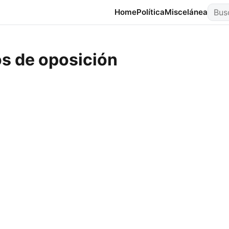
Busca
Home
Política
Miscelánea
os de oposición