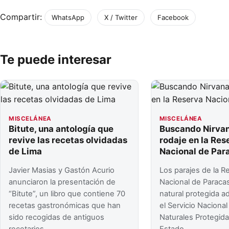
Compartir:
WhatsApp
X / Twitter
Facebook
Te puede interesar
MISCELÁNEA
MISCELÁNEA
Bitute, una antología que
Buscando Nirvan
revive las recetas olvidadas
rodaje en la Res
de Lima
Nacional de Par
Javier Masias y Gastón Acurio
Los parajes de la R
anunciaron la presentación de
Nacional de Paracas
“Bitute”, un libro que contiene 70
natural protegida a
recetas gastronómicas que han
el Servicio Naciona
sido recogidas de antiguos
Naturales Protegida
recetarios…
Estado…