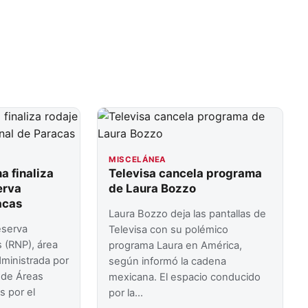
MISCELÁNEA
a finaliza
Televisa cancela programa
erva
de Laura Bozzo
acas
Laura Bozzo deja las pantallas de
eserva
Televisa con su polémico
 (RNP), área
programa Laura en América,
dministrada por
según informó la cadena
l de Áreas
mexicana. El espacio conducido
s por el
por la…