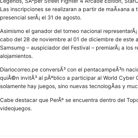
Legends, SÃºper Street Fighter 4 Arcade Edition, StarC
Las inscripciones se realizaran a partir de maÃ±ana a
presencial serÃ¡ el 31 de agosto.
Asimismo el ganador del torneo nacional representarÃ¡ a
cabo del 28 de noviembre al 01 de diciembre de este 
Samsumg – auspiciador del Festival – premiarÃ¡ a los
alojamientos.
Diariocorreo.pe conversÃ³ con el pentacampeÃ³n nacio
quiÃ©n invitÃ³ al pÃºblico a participar al World Cyber
solamente hay juegos, sino nuevas tecnologÃ­as y mucha
Cabe destacar que PerÃº se encuentra dentro del Topo
videojuegos.