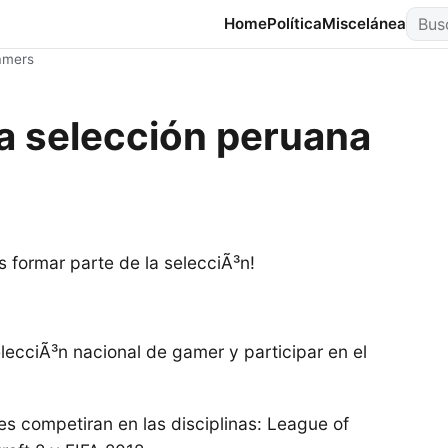
Busca
Home
Política
Miscelánea
amers
a selección peruana
 formar parte de la selecciÃ³n!
lecciÃ³n nacional de gamer y participar en el
es competiran en las disciplinas: League of