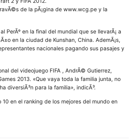
raft 2 y FIFA 2012.
 travÃ©s de la pÃ¡gina de www.wcg.pe y la
l PerÃº en la final del mundial que se llevarÃ¡ a
aÃ±o en la ciudad de Kunshan, China. AdemÃ¡s,
 representantes nacionales pagando sus pasajes y
nal del videojuego FIFA , AndrÃ© Gutierrez,
 Games 2013. «Que vaya toda la familia junta, no
 diversiÃ³n para la familia», indicÃ³.
 10 en el ranking de los mejores del mundo en